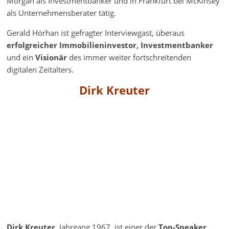
Morgan als Investmentbanker und in Frankfurt bei McKinsey
als Unternehmensberater tätig.
Gerald Hörhan ist gefragter Interviewgast, überaus
erfolgreicher Immobilieninvestor,
Investmentbanker
und ein
Visionär
des immer weiter fortschreitenden
digitalen Zeitalters.
Dirk Kreuter
Dirk Kreuter
, Jahrgang 1967, ist einer der
Top-Speaker